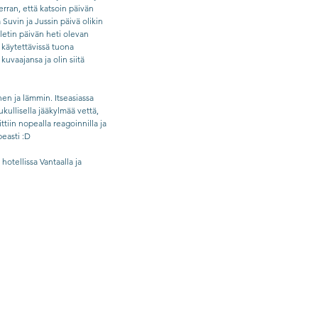
kerran, että katsoin päivän 
 Suvin ja Jussin päivä olikin 
oletin päivän heti olevan 
 käytettävissä tuona 
vaajansa ja olin siitä 
en ja lämmin. Itseasiassa 
kullisella jääkylmää vettä, 
tiin nopealla reagoinnilla ja 
easti :D 
otellissa Vantaalla ja 