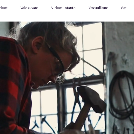
ideot
Valokuvaus
Videotuotanto
Vastuullisuus
Satu