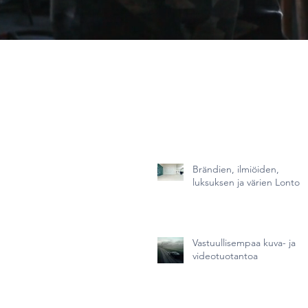
Brändien, ilmiöiden,
luksuksen ja värien Lontoo
Vastuullisempaa kuva- ja
videotuotantoa