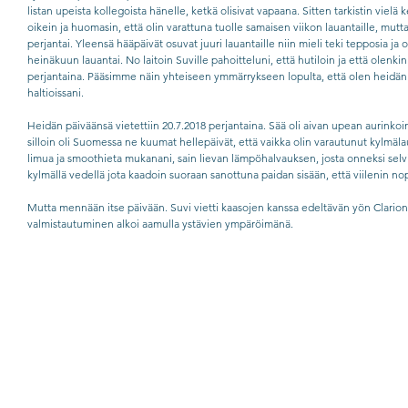
listan upeista kollegoista hänelle, ketkä olisivat vapaana. Sitten tarkistin vielä 
oikein ja huomasin, että olin varattuna tuolle samaisen viikon lauantaille, mutta
perjantai. Yleensä hääpäivät osuvat juuri lauantaille niin mieli teki tepposia ja 
heinäkuun lauantai. No laitoin Suville pahoitteluni, että hutiloin ja että olenkin
perjantaina. Pääsimme näin yhteiseen ymmärrykseen lopulta, että olen heidän ku
haltioissani. 
Heidän päiväänsä vietettiin 20.7.2018 perjantaina. Sää oli aivan upean aurinkoin
silloin oli Suomessa ne kuumat hellepäivät, että vaikka olin varautunut kylmälau
limua ja smoothieta mukanani, sain lievan lämpöhalvauksen, josta onneksi selvit
kylmällä vedellä jota kaadoin suoraan sanottuna paidan sisään, että viilenin nop
Mutta mennään itse päivään. Suvi vietti kaasojen kanssa edeltävän yön Clarion h
valmistautuminen alkoi aamulla ystävien ympäröimänä.