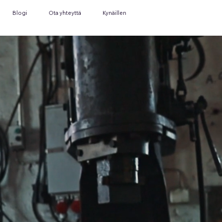
Blogi
Ota yhteyttä
Kynäillen