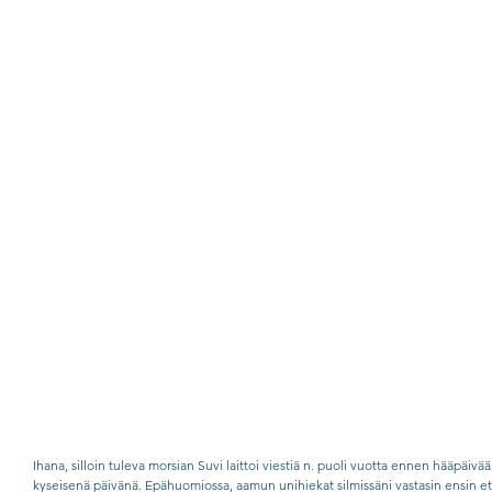
Ihana, silloin tuleva morsian Suvi laittoi viestiä n. puoli vuotta ennen hääpäivää
kyseisenä päivänä. Epähuomiossa, aamun unihiekat silmissäni vastasin ensin että