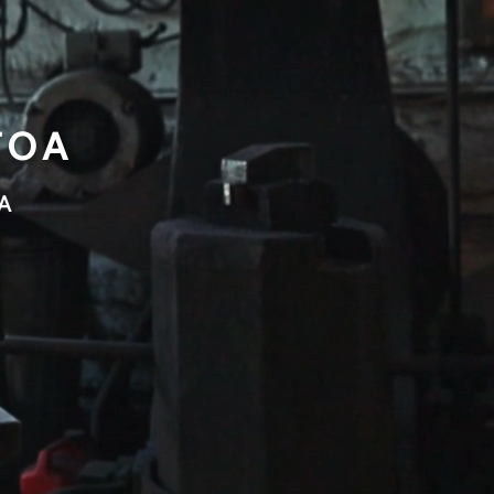
TOA
A