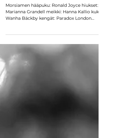
Suvi ja Jussi, Wanha Bäckby -
Vantaa
Morsiamen hääpuku: Ronald Joyce hiukset:
Marianna Grandell meikki: Hanna Kallio kukat:
Wanha Bäckby kengät: Paradox London
Pink...