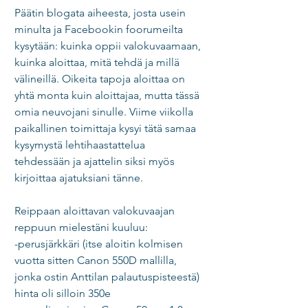
Päätin blogata aiheesta, josta usein 
minulta ja Facebookin foorumeilta 
kysytään: kuinka oppii valokuvaamaan, 
kuinka aloittaa, mitä tehdä ja millä 
välineillä. Oikeita tapoja aloittaa on 
yhtä monta kuin aloittajaa, mutta tässä 
omia neuvojani sinulle. Viime viikolla 
paikallinen toimittaja kysyi tätä samaa 
kysymystä lehtihaastattelua 
tehdessään ja ajattelin siksi myös 
kirjoittaa ajatuksiani tänne. 
Reippaan aloittavan valokuvaajan 
reppuun mielestäni kuuluu: 
-perusjärkkäri (itse aloitin kolmisen 
vuotta sitten Canon 550D mallilla, 
jonka ostin Anttilan palautuspisteestä) 
hinta oli silloin 350e  