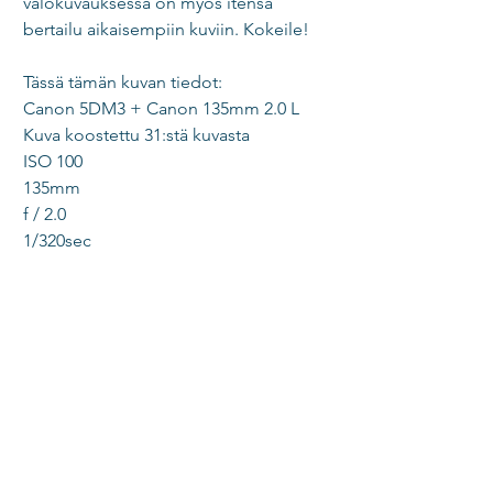
valokuvauksessa on myös itensä 
bertailu aikaisempiin kuviin. Kokeile!  
Tässä tämän kuvan tiedot: 
Canon 5DM3 + Canon 135mm 2.0 L 
Kuva koostettu 31:stä kuvasta 
ISO 100 
135mm 
f / 2.0 
1/320sec 