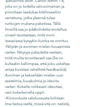
-peruslinssi esim. Canon 50mm 1.8, 
joka on jo todella valovoimainen ja 
piirroltaan laadukas kittilinsseihin 
verrattuna, jotka yleensä tulee 
runkojen mukana paketissa. Tällä 
linssillä saa jo pääkohdetta eroteltua 
oivasti taustastaan, mitä moni 
itseasiassa kysyykin kuinka se onnituu 
-Nöyrän ja avoimen mielen kuvaamista 
varten. Nöyryys palautetta vastaan, 
mitä muilta toivottavasti saa (Se on 
kultaakin kalliimpaa, että joku uskaltaa 
antaa kuvistasi rehellistä feedbackiä). 
Avoimen ja kekseliään mielen uusi 
asetelmia, kuvakulmia ja ideoita 
varten. Kokeile rohkeasti ideoitasi, 
vain kokeilemalla oppii.  
-Kiinnostusta valokuvausta kohtaan. 
Ime tietoa sieltä, missä sitä on: netistä, 