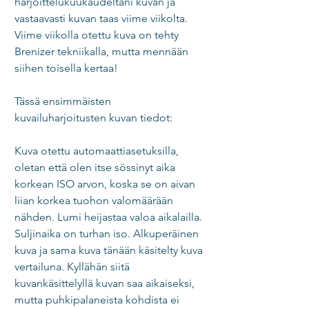
harjoittelukuukaudeltani kuvan ja 
vastaavasti kuvan taas viime viikolta. 
Viime viikolla otettu kuva on tehty 
Brenizer tekniikalla, mutta mennään 
siihen toisella kertaa! 
Tässä ensimmäisten 
kuvailuharjoitusten kuvan tiedot: 
Kuva otettu automaattiasetuksilla, 
oletan että olen itse sössinyt aika 
korkean ISO arvon, koska se on aivan 
liian korkea tuohon valomäärään 
nähden. Lumi heijastaa valoa aikalailla. 
Suljinaika on turhan iso. Alkuperäinen 
kuva ja sama kuva tänään käsitelty kuva 
vertailuna. Kyllähän siitä 
kuvankäsittelyllä kuvan saa aikaiseksi, 
mutta puhkipalaneista kohdista ei 