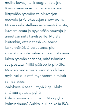
muilta kuvaajilta, instagramista jne. 
Voisin neuvoa esim. Facebookissa 
liittymään ryhmiin: Valokuvaajan 
neuvola ja Valokuvaajan showroom. 
Niissä keskustellaan avoimesti kuvista, 
kuvaamisesta ja pyydetään neuvoja ja 
annetaan niitä tarvitseville. Muista 
kuitenkin, että netissä voi saada 
kaikennäköistä palautetta, pieni 
suodatin ei ole pahasta. Ja muista aina 
lukea ryhmän säännöt, mitä ryhmissä 
saa postata. Niillä pääsee jo pitkälle. 
Muiden ongelmista kannattaa lukea 
myls, voi olla että myöhemmin mietit 
samaa asiaa.  
-Valokuvaukseen liittyvä kirja. Aluksi 
siitä saa ajatusta pyhän 
kolminaisuuden liittoon. Mikä pyhä 
kolminaisuus? Aukko, suljinaika ja ISO. 