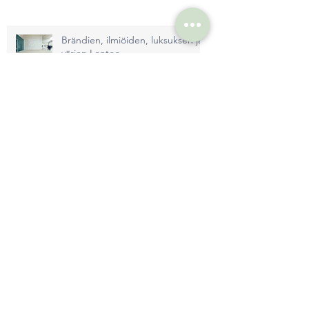
Brändien, ilmiöiden, luksuksen ja
värien Lontoo
Vastuullisempaa kuva- ja
videotuotantoa
Tekoälyn hyödyntämistä
tuotekuvissa
Case Visit Kotka-Hamina