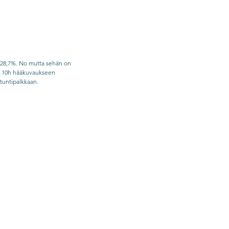
i 28,7%. No mutta sehän on 
ös 10h hääkuvaukseen 
otuntipalkkaan. 