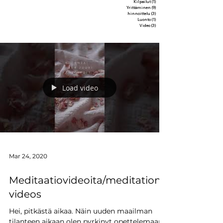
Kilpailut
(1)
1 post
Yrittäminen
(9)
9 posts
hinnoittelu
(3)
3 posts
Luonto
(1)
1 post
Video
(3)
3 posts
Load video
Mar 24, 2020
Meditaatiovideoita/meditation
videos
Hei, pitkästä aikaa. Näin uuden maailman
tilanteen aikaan olen pyrkinyt opettelemaan