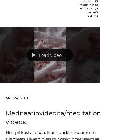
Kilpailut
(1)
1 post
Yrittäminen
(9)
9 posts
hinnoittelu
(3)
3 posts
Luonto
(1)
1 post
Video
(3)
3 posts
Load video
Mar 24, 2020
Meditaatiovideoita/meditation
videos
Hei, pitkästä aikaa. Näin uuden maailman
tilanteen aikaan olen pyrkinyt opettelemaan