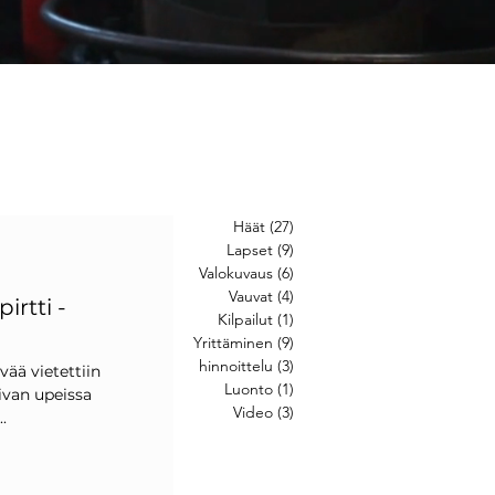
Häät
(27)
27 posts
Lapset
(9)
9 posts
Valokuvaus
(6)
6 posts
Vauvat
(4)
4 posts
irtti -
Kilpailut
(1)
1 post
Yrittäminen
(9)
9 posts
hinnoittelu
(3)
3 posts
vää vietettiin
Luonto
(1)
1 post
ivan upeissa
Video
(3)
3 posts
.