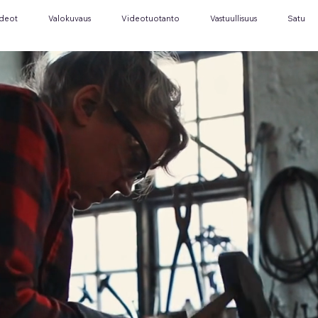
ideot
Valokuvaus
Videotuotanto
Vastuullisuus
Satu