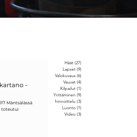
Häät
(27)
27 posts
Lapset
(9)
9 posts
Valokuvaus
(6)
6 posts
Vauvat
(4)
4 posts
 kartano -
Kilpailut
(1)
1 post
Yrittäminen
(9)
9 posts
hinnoittelu
(3)
3 posts
2017 Mäntsälässä
Luonto
(1)
1 post
 toteutui
Video
(3)
3 posts