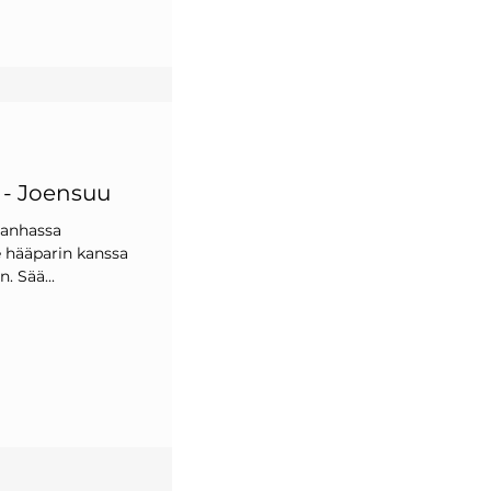
o - Joensuu
vanhassa
 hääparin kanssa
. Sää...