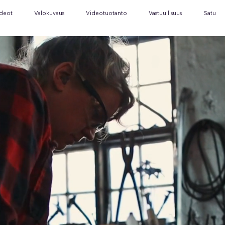
ideot
Valokuvaus
Videotuotanto
Vastuullisuus
Satu