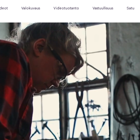
ideot
Valokuvaus
Videotuotanto
Vastuullisuus
Satu