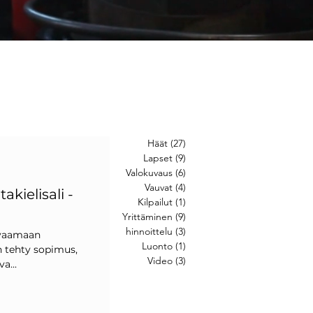
Häät
(27)
27 posts
Lapset
(9)
9 posts
Valokuvaus
(6)
6 posts
Vauvat
(4)
4 posts
akielisali -
Kilpailut
(1)
1 post
Yrittäminen
(9)
9 posts
hinnoittelu
(3)
3 posts
uvaamaan
Luonto
(1)
1 post
n tehty sopimus,
Video
(3)
3 posts
a...