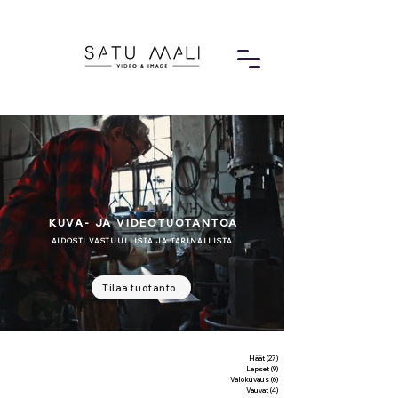
KUVA- JA VIDEOTUOTANTOA
AIDOSTI VASTUULLISTA JA TARINALLISTA
Tilaa tuotanto
Häät
(27)
27 posts
Lapset
(9)
9 posts
Valokuvaus
(6)
6 posts
Vauvat
(4)
4 posts