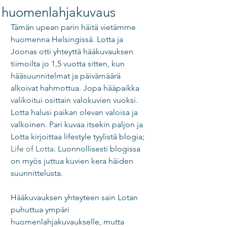
huomenlahjakuvaus
Tämän upean parin häitä vietämme 
huomenna Helsingissä. Lotta ja 
Joonas otti yhteyttä hääkuvauksen 
tiimoilta jo 1,5 vuotta sitten, kun 
hääsuunnitelmat ja päivämäärä 
alkoivat hahmottua. Jopa hääpaikka 
valikoitui osittain valokuvien vuoksi. 
Lotta halusi paikan olevan valoisa ja 
valkoinen. Pari kuvaa itsekin paljon ja 
Lotta kirjoittaa lifestyle tyylistä blogia; 
Life of Lotta
. Luonnollisesti blogissa 
on myös juttua kuvien kera häiden 
suunnittelusta. 
Hääkuvauksen yhteyteen sain Lotan 
puhuttua ympäri 
huomenlahjakuvaukselle, mutta 