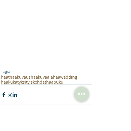
Tags:
häät
hääkuvaus
hääkuvaaja
hää
wedding
hääkukat
yksityiskohdat
hääpuku