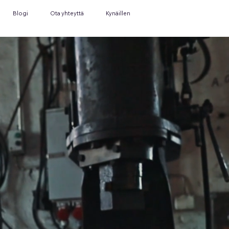
Blogi
Ota yhteyttä
Kynäillen