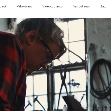
ideot
Valokuvaus
Videotuotanto
Vastuullisuus
Satu