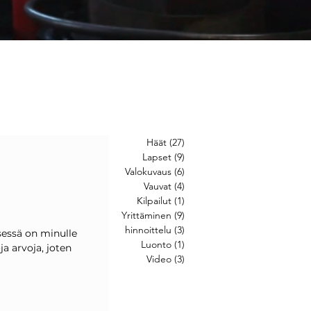
Häät
(27)
27 posts
Lapset
(9)
9 posts
Valokuvaus
(6)
6 posts
Vauvat
(4)
4 posts
Kilpailut
(1)
1 post
Yrittäminen
(9)
9 posts
hinnoittelu
(3)
3 posts
essä on minulle
Luonto
(1)
1 post
ja arvoja, joten
Video
(3)
3 posts