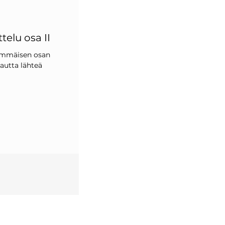
telu osa II
simmäisen osan