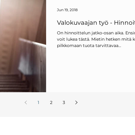
Jun 19, 2018
Valokuvaajan työ - Hinnoit
On hinnoittelun jatko-osan aika. En
voit lukea tästä. Mietin hetken mitä kautta lähteä
pilkkomaan tuota tarvittavaa...
1
2
3